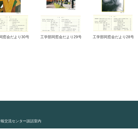
同窓会だより30号
工学部同窓会だより29号
工学部同窓会だより28号
情報交流センター談話室内