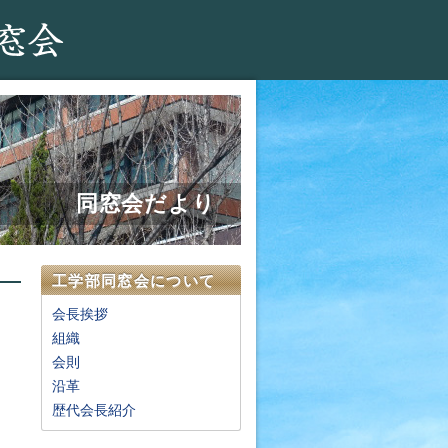
同窓会だより
工学部同窓会について
会長挨拶
組織
会則
沿革
歴代会長紹介