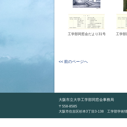
工学部同窓会だより31号
工学部
<< 前のページへ
大阪市立大学工学部同窓会事務局
〒558-8585
大阪市住吉区杉本3丁目3-138
工学部学術