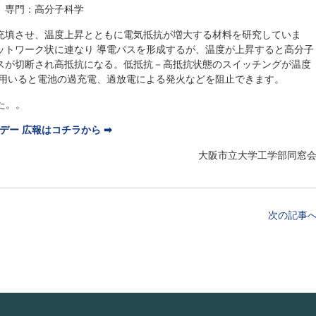
、専門：高分子科学
充填させ、温度上昇とともに電気抵抗が増大する材料を研究していま
ットワーク状に連なり 導電パスを形成するが、温度が上昇すると高分子
スが切断され高抵抗になる。低抵抗－高抵抗状態のスイッチングが温度
に用いると電池の過充電、過放電による発火などを阻止できます。
た。。
デー 広報はコチラから ➡︎
大阪市立大学工学部同窓
次の記事へ 