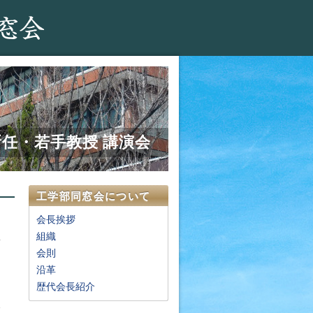
新任・若手教授 講演会
工学部同窓会について
会長挨拶
組織
会則
沿革
歴代会長紹介
会