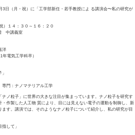
月3日（月・祝）に「工学部新任・若手教授によ る講演会〜私の研究が
・祝）１４：３０～１６：２０
階 中講義室
嘉洋
1年電気工学科卒）
子」
、専門：ナノマテリアル工学
「ナノ粒子」に世界の大きな注目が集まっています。ナノ粒子を研究す
計・作製した人工物 質により、目には見えない電子の運動を制御し、新
ります。講演では、そのようなナノ粒子について紹介し、私の研究が目
目指して」