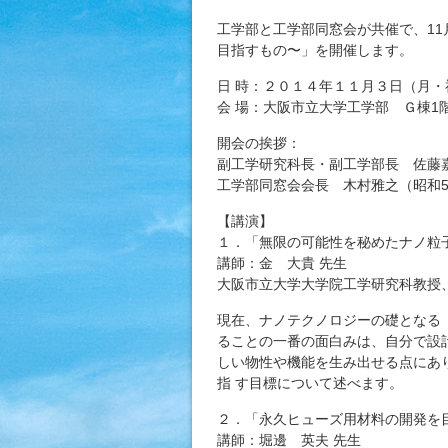
工学部と工学部同窓会が共催で、11
目指すもの〜」を開催します。
日 時：２０１４年１１月３日（月
会 場：大阪市立大学工学部 Ｇ棟1
開会の挨拶：
副工学研究科長・副工学部長 佐藤
工学部同窓会会長 木村雅之（昭和5
【講演】
１．「無限の可能性を秘めたナノ粒
講師：金 大貴 先生
大阪市立大学大学院工学研究科教授
現在、ナノテクノロジーの礎となる
ることの一番の面白みは、自分で設
しい物性や機能を生み出せる点にあ
指 す目標について述べます。
２．「永久ヒューズ用材料の開発を
講師：堀邊 英夫 先生