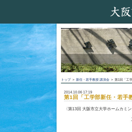
トップ
>
新任・若手教授 講演会
> 第1回「工
2014.10.06 17:19
第1回「工学部新任・若手教
〈第13回 大阪市立大学ホームカミ