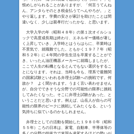
恨めしがられることがありますが、「何言うてんね
ん、アンタらそのとき税金払うてへんやろが。」と
やり返します。学費の安さが家計を助けたことは間
違いなく、少しは親孝行だったかな、と思います。
大学入学の年（昭和４８年）の第１次オイルショ
ックで高度成長期は終わり、エネルギー価格が著し
く上昇していき、入学時とはうらはらに、卒業時は
不景気で、就職難でした。ともかく１９７７年（昭
和５２年）に４年間の学生生活を卒業することがで
き、いったん油圧機器メーカーに就職しましたが、
ここで人生の転機となるとんでもない選択をするこ
とになります。それは、当時も今も、理系で最難関
の国家試験といわれる弁理士試験への挑戦です。何
故か？ よく聞かれます。うまく言い表わせません
が、自分でできそうな分野での可能性の限界に挑戦
してみたくなった。そこに弁理士試験があった、と
いうことだと思います。例えば、山岳人が自らの可
能性の限界のピークに挑戦してみたくなる、という
気持ちに似ているのかもしれません。
弁理士としての活動を開始した１９８０年（昭和
５５年）ころの日本は、家電、自動車、半導体等の
多くの分野の技術力で米国を凌駕するほどの勢いが