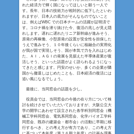
れた経済力で輝く国になってほしいと願う一人で
す。長年、日本の技術力が相対的に低下したといわ
れますが、日本人の底力がそんなものでないこと
は、例えばWBC での日本チームの活躍が証明済で
す。コロナ禍を潜り抜けた今、復活の兆しが見え隠
れします。遅れに遅れたリニア新幹線が進みそう、
原発の再稼働、小型原発の設置が安全性を担保した
うえで進みそう、１０年後くらいに核融合の実用化
が我が国で実現しそう、国が本気で力を入れはじめ
た、ＡＩ，ＡＧＩの発展を見据えた半導体産業が復
活しそう、といった話題がよく語られるようになっ
てきたと感じます。円安のせいか、多くの企業が隣
国から撤退しはじめたことも、日本経済の復活には
追い風になるでしょう。
最後に、当同窓会の話題を少し。
役員会では、当同窓会の今後の在り方について検
討を続けさせていただいておりますが、大阪公立大
学の開学にあわせて設立された各学科別同窓会（機
械工学科同窓会、電気系同窓会、化学バイオ工学科
同窓会、既存の建築会・都市会）の活動に早期に移
行するべき、との考え方が有力であり、この考え方
に基づいて本年度（第２６期２年度）の計画を理事