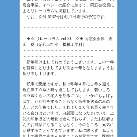
窓会事業、イベントの紹介に加えて、同窓会役員に
よるリレーコラムを掲載しています。
なお、次号 第32号は4月1日発行の予定です。
－－－－－－－－－－－－－－－－－－－－－－－
－－－－－－－－－－－－－－－－－－
★☆ リレーコラム vol.31 ☆★ 同窓会会長 吉
田 稔（昭和52年卒 機械工学科）
－－－－－－－－－－－－－－－－－－－－－－－
－－－－－－－－－－－－－－－－－－
新年明けましておめでとうございます。この一年
が皆様にとりましてより良き一年となりますようお
祈り申し上げます。
私事で恐縮ですが、私は昨年４月に古希を迎え、
現在満７０歳の時を過ごしております。若いころ、
６０歳くらいの老人を見るにつけ、いかにもよぼよ
ぼで、ただ何をすることもなく余生を送るのみの
人、との印象でした。それより１０年も長く生きて
いる自分はといえば、白髪頭になったとはいえ、上
記の印象ほどの老化は進んでおらず、またお医者さ
んのお世話になることもなく、今のところ、元気に
活動することができています。私に限らず、私より
年上の役員の皆さんもすこぶるお元気です。医療技