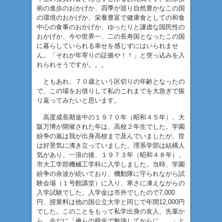
術の進歩のおかげか、四季が巡り自然豊かなこの国
の環境のおかげか、栄養豊富で健康食としての和食
中心の食事のおかげか、ゆったりと謙虚な国民性の
おかげか、今や世界一、二の長寿国となったこの国
に暮らしていられる幸せを感じずにはいられませ
ん。「それが年寄りの証拠や！！」と突っ込みを入
れられそうですが。。。
ともあれ、７０歳という区切りの年齢となったの
で、この場をお借りして私のこれまでを大急ぎで振
り返ってみたいと思います。
高度成長期途中の１９７０年（昭和４５年）、大
阪万博が開催された年は、高校２年生でした。学園
紛争の嵐は我が出身高校まで及んでいましたが、世
は好景気に沸き立っていました。理系学部は結構人
気があり、一浪の後、１９７３年（昭和４８年）、
市大工学部機械工学科に入学しました。当時、学園
紛争の余波が続いており、機動隊に守られながら試
験会場（１号館講堂）に入り、寒さに凍えながらの
入学試験でした。入学金は市外でしたので7,000
円、授業料は他の国公立大学と同じで年間12,000円
でした。このことをもって私学出身の友人、先輩か
ら、今だに「俺らの税金で勉強してからに。。」と