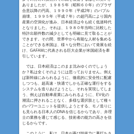
ありましたが、１９８５年（昭和６０年）のプラザ
合意以降の円高、１９９０年（平成2年）のバブル
崩壊、１９９５年（平成７年）の超円高により国内
産業の空洞化が進み、日本経済は今も続く低迷時代
となりました。それは、１９８０年当時に比較した
特許出願件数の減少としても明確に見て取ることが
できます。その間、世界中から有能な人材を集める
ことができる米国は、様々な分野において発展を続
け、GAFAMに代表される巨大企業が米国経済を牽
引しています。
では、日本経済はこのまま沈みゆくのでしょう
か？私は全くそのようには思っておりません。例え
ば新幹線にみられるように、徹底的に安全性に配慮
しつつも、超高速・快適でしかも正確な運行をする
システムを造りあげようとし、それを実現してしま
う、例えば自動車産業にみられるように、EV化の
潮流に押されることなく、多様な選択肢として種々
のパワーユニットを提供しようとする、モノ造りに
も見られる日本人のDNAを信じるからであり、弁理
士の業務を通じて感じる、技術者の能力の高さを信
じるからです。
このように、私は、日本が再び技術力に裏打ちさ