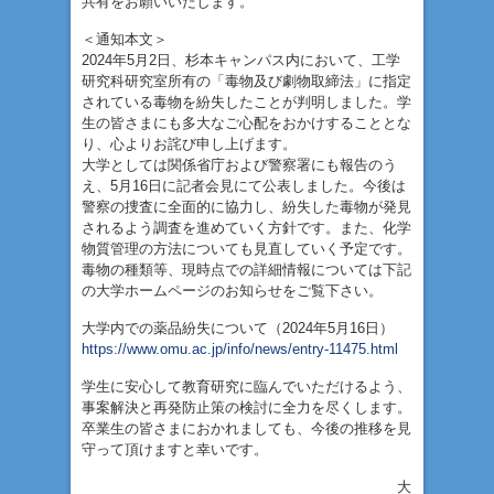
共有をお願いいたします。
＜通知本文＞
2024年5月2日、杉本キャンパス内において、工学
研究科研究室所有の「毒物及び劇物取締法」に指定
されている毒物を紛失したことが判明しました。学
生の皆さまにも多大なご心配をおかけすることとな
り、心よりお詫び申し上げます。
大学としては関係省庁および警察署にも報告のう
え、5月16日に記者会見にて公表しました。今後は
警察の捜査に全面的に協力し、紛失した毒物が発見
されるよう調査を進めていく方針です。また、化学
物質管理の方法についても見直していく予定です。
毒物の種類等、現時点での詳細情報については下記
の大学ホームページのお知らせをご覧下さい。
大学内での薬品紛失について（2024年5月16日）
https://www.omu.ac.jp/info/news/entry-11475.html
学生に安心して教育研究に臨んでいただけるよう、
事案解決と再発防止策の検討に全力を尽くします。
卒業生の皆さまにおかれましても、今後の推移を見
守って頂けますと幸いです。
大