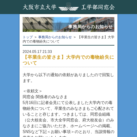
事務局からのお知らせ
トップ
>
事務局からのお知らせ
> 【卒業生の皆さま】大学
内での毒物紛失について
2024.05.17 21:33
【卒業生の皆さま】大学内での毒物紛失に
ついて
大学から以下の通知の依頼がありましたので回覧し
ます。
＜依頼文＞
同窓会 関係者のみなさま
5月16日に記者会見にて公表しました大学内での毒
物紛失について、卒業生のみなさまもご心配されて
いることと存じます。つきましては、同窓会組織
（公大校友会、市大全学同窓会、府大校友会）のみ
なさまにご協力いただき、ホームページへの掲載、
SNSなど下記＜お願い事項＞のとおり、当該情報の