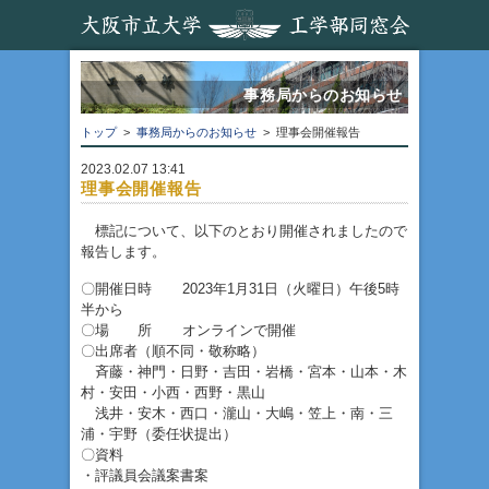
事務局からのお知らせ
トップ
>
事務局からのお知らせ
> 理事会開催報告
2023.02.07 13:41
理事会開催報告
標記について、以下のとおり開催されましたので
報告します。
〇開催日時 2023年1月31日（火曜日）午後5時
半から
〇場 所 オンラインで開催
〇出席者（順不同・敬称略）
斉藤・神門・日野・吉田・岩橋・宮本・山本・木
村・安田・小西・西野・黒山
浅井・安木・西口・瀧山・大嶋・笠上・南・三
浦・宇野（委任状提出）
〇資料
・評議員会議案書案