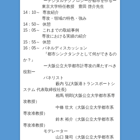
ーデジタルテクノロジーが都市を作るー
東京大学特任教授 豊田 啓介先生
14：10～ 専攻紹介
専攻・領域の特色・強み
14：50～ 休憩
15：05～ これまでの取組事例
専攻における実績の紹介
15：55～ 休憩
16：05～ パネルディスカッション
『都市シンクタンクとして何ができるの
か？』
ー大阪公立大学都市計専攻の果たすべき
役割ー
パネリスト
藪内 弘(大阪港トランスポートシ
ステム 代表取締役社長)
相馬 明郎(大阪公立大学都市系専
攻教授）
中條 壮大（大阪公立大学都市系
専攻准教授）
鈴木 裕介（大阪公立大学都市系
専攻准教授）
モデレーター
山口 隆司（大阪公立大学都市系