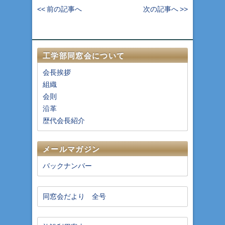
<< 前の記事へ
次の記事へ >>
工学部同窓会について
会長挨拶
組織
会則
沿革
歴代会長紹介
メールマガジン
バックナンバー
同窓会だより 全号