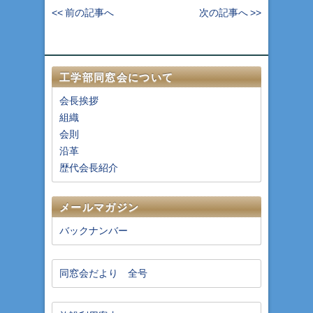
<< 前の記事へ
次の記事へ >>
工学部同窓会について
会長挨拶
組織
会則
沿革
歴代会長紹介
メールマガジン
バックナンバー
同窓会だより 全号