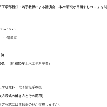
「工学部新任・若手教授による講演会 ～私の研究が目指すもの～ 」
を
0～16:20
階 中講義室
 健
泰弘
（昭和50年土木工学科卒業）
究科 電子情報系教授
次方程式の解き方とその応用］
程式には無数個の解が存在しますが、