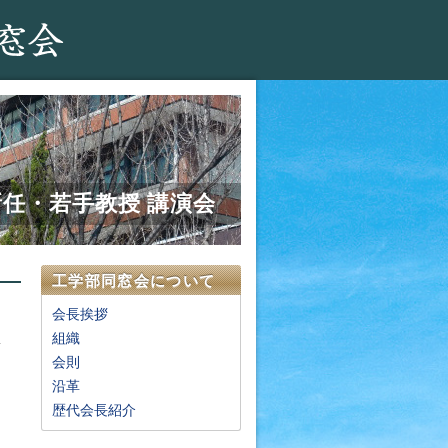
新任・若手教授 講演会
工学部同窓会について
会長挨拶
組織
会則
沿革
歴代会長紹介