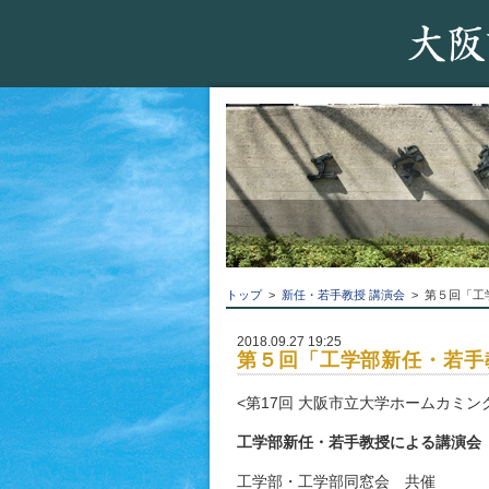
トップ
>
新任・若手教授 講演会
> 第５回「工
2018.09.27 19:25
第５回「工学部新任・若手教
<第17回 大阪市立大学ホームカミン
工学部新任・若手教授による講演会
工学部・工学部同窓会 共催