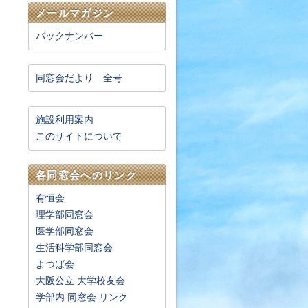
メールマガジン
開
バックナンバー
同窓会だより 全号
施設利用案内
このサイトについて
各同窓会へのリンク
有恒会
理学部同窓会
医学部同窓会
生活科学部同窓会
よつば会
大阪公立 大学校友会
学部内 同窓会 リンク