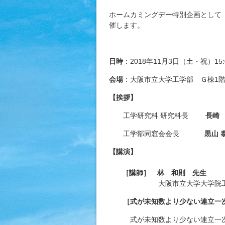
ホームカミングデー特別企画として
催します。
日時
：2018年11月3日（土・祝）15:0
会場
：大阪市立大学工学部 Ｇ棟1
【挨拶】
工学研究科 研究科長
長崎
工学部同窓会会長
黒山 
【講演】
［講師］
林 和則 先生
大阪市立大学大学院工学研
［式が未知数より少ない連立一
式が未知数より少ない連立一次方