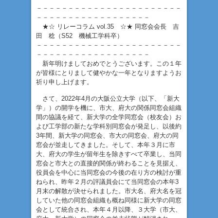
－－－－－－－－－－－－－－－－－－－－－－－
－－－－－－－－－－－－－－－－－－
★☆ リレーコラム vol.35 ☆★ 同窓会会長 吉
田 稔（S52 機械工学科卒）
－－－－－－－－－－－－－－－－－－－－－－－
－－－－－－－－－－－－－－－－－－
新年明けましておめでとうございます。この１年
が皆様にとりまして健やかな一年となりますようお
祈り申し上げます。
さて、2022年4月の大阪公立大学（以下、「新大
学」）の開学を機に、市大、府大の関係同窓会組織
間の協議を経て、新大学の全学同窓会（校友会）お
よび工学部の新たな学科別同窓会が発足し、以後約
3年間、新大学の同窓会、市大の同窓会、府大の同
窓会が並走してきました。そして、本年３月に市
大、府大の学生が留年生を除きすべて卒業し、当同
窓会と市大との直接的関係が終わることを見据え、
役員会を中心に当同窓会の今後の在り方の検討が重
ねられ、昨年２月の評議員会にて当同窓会の本年3
月末の解散が決せられました。市大名、府大名を冠
していた他の同窓会組織も概ね同様に新大学の同窓
会として統合され、本年４月以降、３大学（市大、