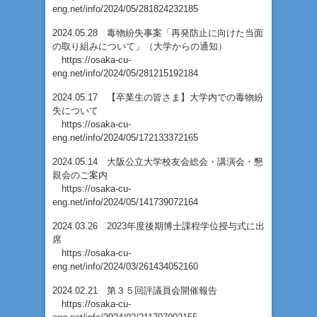
eng.net/info/2024/05/281824232185
2024.05.28 毒物紛失事案「再発防止に向けた当面
の取り組みについて」（大学からの通知）
https://osaka-cu-
eng.net/info/2024/05/281215192184
2024.05.17 【卒業生の皆さま】大学内での毒物紛
失について
https://osaka-cu-
eng.net/info/2024/05/172133372165
2024.05.14 大阪公立大学校友会総会・講演会・懇
親会のご案内
https://osaka-cu-
eng.net/info/2024/05/141739072164
2024.03.26 2023年度後期博士課程学位授与式に出
席
https://osaka-cu-
eng.net/info/2024/03/261434052160
2024.02.21 第３５回評議員会開催報告
https://osaka-cu-