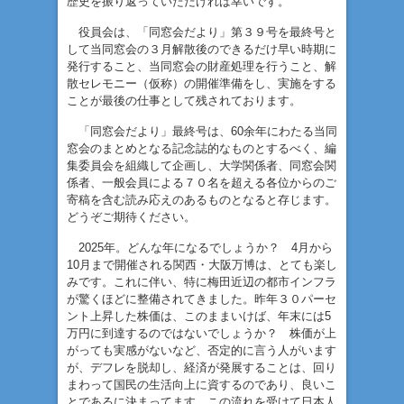
歴史を振り返っていただければ幸いです。
役員会は、「同窓会だより」第３９号を最終号と
して当同窓会の３月解散後のできるだけ早い時期に
発行すること、当同窓会の財産処理を行うこと、解
散セレモニー（仮称）の開催準備をし、実施をする
ことが最後の仕事として残されております。
「同窓会だより」最終号は、60余年にわたる当同
窓会のまとめとなる記念誌的なものとするべく、編
集委員会を組織して企画し、大学関係者、同窓会関
係者、一般会員による７０名を超える各位からのご
寄稿を含む読み応えのあるものとなると存じます。
どうぞご期待ください。
2025年。どんな年になるでしょうか？ 4月から
10月まで開催される関西・大阪万博は、とても楽し
みです。これに伴い、特に梅田近辺の都市インフラ
が驚くほどに整備されてきました。昨年３０パーセ
ント上昇した株価は、このままいけば、年末には5
万円に到達するのではないでしょうか？ 株価が上
がっても実感がないなど、否定的に言う人がいます
が、デフレを脱却し、経済が発展することは、回り
まわって国民の生活向上に資するのであり、良いこ
とであるに決まってます。この流れを受けて日本人