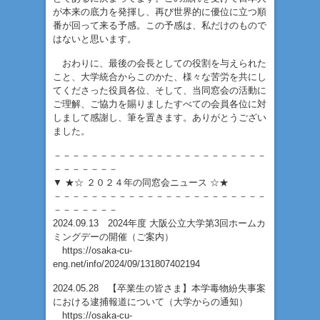
が本来の底力を発揮し、再び世界的に優位に立つ順
番が回って来る予感。この予感は、私だけのもので
はないと思います。
おわりに、最後の会長としての役割を与えられた
こと、大学統合からこのかた、様々な苦労を共にし
てくださった役員各位、そして、当同窓会の活動に
ご理解、ご協力を賜りましたすべての会員各位に対
しまして感謝し、筆を置きます。ありがとうござい
ました。
－－－－－－－－－－－－－－－－－－－－－－－
－－－－－－－
▼ ★☆ ２０２４年の同窓会ニュース ☆★
－－－－－－－－－－－－－－－－－－－－－－－
－－－－－－－
2024.09.13 2024年度 大阪公立大学第3回ホームカ
ミングデーの開催（ご案内）
https://osaka-cu-
eng.net/info/2024/09/131807402194
2024.05.28 【卒業生の皆さま】本学毒物紛失事案
における逮捕報道について（大学からの通知）
https://osaka-cu-