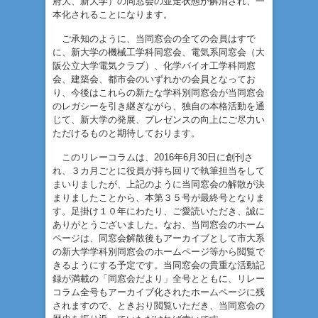
府大、新大学）の同窓会の並走状態が解消され、一
本化されることになります。
ご承知のように、当同窓会の全ての会員はすで
に、新大学の機械工学科同窓会、電気系同窓会（大
阪公立大学電気クラブ）、化学バイオ工学科同窓
会、建築会、都市会のいずれかの会員となってお
り、今後はこれらの新たな学科別同窓会が当同窓会
のレガシーを引き継ぎながら、独自の本格活動を通
じて、新大学の発展、プレゼンスの向上にご尽力い
ただけるものと期待しております。
このリレーコラムは、2016年6月30日に創刊さ
れ、３カ月ごとに役員が持ち回りで執筆担当をして
まいりましたが、上記のように当同窓会の解散が決
まりましたことから、本第３５号が最終号となりま
す。足掛け１０年にわたり、ご愛読いただき、誠に
ありがとうございました。なお、当同窓会のホーム
ページは、同窓会解散後もアーカイブとして市大系
の新大学学科別同窓会のホームページ等から閲覧で
きるようにする予定です。当同窓会の貴重な活動記
録が満載の「同窓会だより」全号とともに、リレー
コラム全号もアーカイブ化されたホームページに残
されますので、ときおり閲覧いただき、当同窓会の