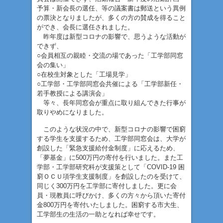
予算・新会長の選任、等の議案書は郵送という異例
の票決となりましたが、多くの方の賛成を得ること
ができ、会長に選任されました。
昨年度は新型コロナの影響で、思うような活動が
できず、
○会員相互の親睦・交流の場であった「工学部同窓
会の集い」
○在校生対象とした「工場見学」
○工学部・工学部同窓会共催による「工学部新任・
若手教授による講演会」
等々、長年同窓会が重点に取り組んできた行事が
取りやめになりました。
このような状況の中で、新型コロナの影響で困窮
する学生を支援するため、工学部同窓会は、大学が
創設した「緊急支援給付金制度」に応えるため、
「夢基金」に500万円の寄付を行いました。また工
学部・工学部研究科が支援策として「COVID-19 困
窮ＯＣＵ項学生支援制度」を創設したのを受けて、
同じく300万円を工学部に寄付しました。更に会
員・現教員に呼びかけ、多くの方々から頂いた寄付
金800万円を寄付いたしました。困窮する市大生、
工学部生の生活の一助となれば幸せです。