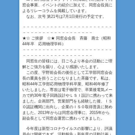
窓会事業、イベントの紹介に加えて、同窓会役員に
よるリレーコラムを掲載しています。
なお、次号 第21号は7月1日発行の予定です。
－－－－－－－－－－－－－－－－－－－－－－－
－－－－－－－－－－－－－－－－－－
★☆ ご挨拶 ☆★ 同窓会会長 斉藤 壽士（昭和
44年卒 応用物理学科）
－－－－－－－－－－－－－－－－－－－－－－－
－－－－－－－－－－－－－－－－－－
同窓生の皆様には、日ごろより本会の活動にご理
解とご強力を賜り、心より感謝いたします。
この度、宇野前会長の後任として工学部同窓会会
長の重責を担うことになりました斉藤です。私は、
昭和44年工学部応用物理学科卒業、昭和46年修了
いたしました。専攻は電子物理で、卒業後電気メー
カで約30年電子回路設計やＬＳＩ設計に携わって来
ました。企画部門、営業部門をも経験した後、ＩＳ
Ｏ認証機関に出向し、企業のＩＳＯ取得普及に努め
ました。2013年からは同窓会理事に、2015年から
副会長として同窓会運営に携わってきました。
今年度は新型コロナウイルスの影響により、評議
員会は開催できず、活動報告・新年度の活動計画・