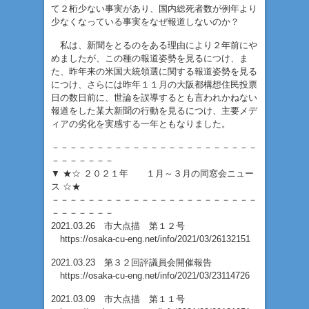
て２桁少ない事実があり、国内総死者数が例年より
少なくなっている事実をなぜ報道しないのか？
私は、新聞をとるのをある理由により２年前にや
めましたが、この種の報道姿勢を見るにつけ、ま
た、昨年来の米国大統領選に関する報道姿勢を見る
につけ、さらには昨年１１月の大阪都構想住民投票
日の数日前に、世論を誤導するとも言われかねない
報道をした某大新聞の行動を見るにつけ、主要メデ
ィアの劣化を実感する一年ともなりました。
－－－－－－－－－－－－－－－－－－－－－－－
－－－－－－－
▼ ★☆ ２０２１年 １月～３月の同窓会ニュー
ス ☆★
－－－－－－－－－－－－－－－－－－－－－－－
－－－－－－－
2021.03.26 市大点描 第１２号
https://osaka-cu-eng.net/info/2021/03/26132151
2021.03.23 第３２回評議員会開催報告
https://osaka-cu-eng.net/info/2021/03/23114726
2021.03.09 市大点描 第１１号