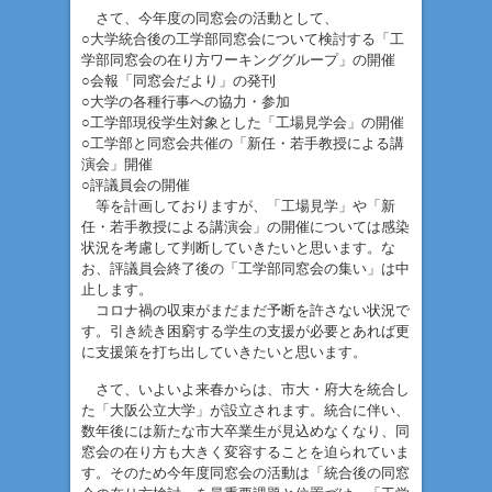
さて、今年度の同窓会の活動として、
○大学統合後の工学部同窓会について検討する「工
学部同窓会の在り方ワーキンググループ」の開催
○会報「同窓会だより」の発刊
○大学の各種行事への協力・参加
○工学部現役学生対象とした「工場見学会」の開催
○工学部と同窓会共催の「新任・若手教授による講
演会」開催
○評議員会の開催
等を計画しておりますが、「工場見学」や「新
任・若手教授による講演会」の開催については感染
状況を考慮して判断していきたいと思います。な
お、評議員会終了後の「工学部同窓会の集い」は中
止します。
コロナ禍の収束がまだまだ予断を許さない状況で
す。引き続き困窮する学生の支援が必要とあれば更
に支援策を打ち出していきたいと思います。
さて、いよいよ来春からは、市大・府大を統合し
た「大阪公立大学」が設立されます。統合に伴い、
数年後には新たな市大卒業生が見込めなくなり、同
窓会の在り方も大きく変容することを迫られていま
す。そのため今年度同窓会の活動は「統合後の同窓