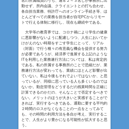
名の所属職員のうち、通常２～３名しか事務所に出
勤せず、所内会議、クライエントとの打ち合わせ、
各自担当業務、特許庁へのオンライン手続き等、ほ
とんどすべての業務を担当者が自宅PCからリモー
トで行える体制に移行し、現在も継続中である。
大学等の教育界では、コロナ禍により学生の健康
に悪影響がないように配慮しつつ、人生においてか
けがえのない時期をすごす学生にとって、リアル
（対面）で行う種々の有意義な機会を提供する努力
が必要であろうが、経済界で進展する上記のような
ITを利用した業務遂行方法については、私は肯定的
である。私の所属する事務所のことで恐縮だが、業
務遂行方法が変わっても、業績にほとんど影響が出
ていない。私は今後もそれでよいではないか、と思
っているが、同様に思っている人も多くいるのでは
ないか。勤怠管理をどうするだの残業時間を正確に
計算できるのかだの、そんなことで否定するべきで
ない。メリットのほうが大きいと実感することがで
きれば、実行するべきである。通勤に要する平均約
２時間のロスがなくなることの一点をとってみて
も、その時間の利用方法を各自が考え、実行するこ
とで、人生がより豊かになる可能性が拡大すると思
う。