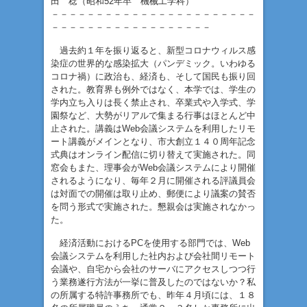
田 稔（昭和52年卒 機械工学科）
－－－－－－－－－－－－－－－－－－－－－－－
－－－－－－－－－－－－－－－－－－
過去約１年を振り返ると、新型コロナウィルス感
染症の世界的な感染拡大（パンデミック。いわゆる
コロナ禍）に政治も、経済も、そして国民も振り回
された。教育界も例外ではなく、本学では、学生の
学内立ち入りは長く禁止され、卒業式や入学式、学
園祭など、大勢がリアルで集まる行事はほとんど中
止された。講義はWeb会議システムを利用したリモ
ート講義がメインとなり、市大創立１４０周年記念
式典はオンライン配信に切り替えて実施された。同
窓会もまた、理事会がWeb会議システムにより開催
されるようになり、毎年２月に開催される評議員会
は対面での開催は取り止め、郵便により議案の賛否
を問う形式で実施された。懇親会は実施されなかっ
た。
経済活動におけるPCを使用する部門では、Web
会議システムを利用した社内および会社間リモート
会議や、自宅から会社のサーバにアクセスしつつ行
う業務遂行方法が一挙に普及したのではないか？私
の所属する特許事務所でも、昨年４月頃には、１８