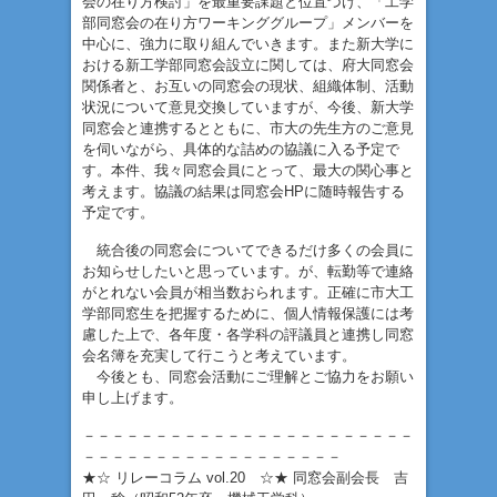
会の在り方検討」を最重要課題と位置づけ、「工学
部同窓会の在り方ワーキンググループ」メンバーを
中心に、強力に取り組んでいきます。また新大学に
おける新工学部同窓会設立に関しては、府大同窓会
関係者と、お互いの同窓会の現状、組織体制、活動
状況について意見交換していますが、今後、新大学
同窓会と連携するとともに、市大の先生方のご意見
を伺いながら、具体的な詰めの協議に入る予定で
す。本件、我々同窓会員にとって、最大の関心事と
考えます。協議の結果は同窓会HPに随時報告する
予定です。
統合後の同窓会についてできるだけ多くの会員に
お知らせしたいと思っています。が、転勤等で連絡
がとれない会員が相当数おられます。正確に市大工
学部同窓生を把握するために、個人情報保護には考
慮した上で、各年度・各学科の評議員と連携し同窓
会名簿を充実して行こうと考えています。
今後とも、同窓会活動にご理解とご協力をお願い
申し上げます。
－－－－－－－－－－－－－－－－－－－－－－－
－－－－－－－－－－－－－－－－－－
★☆ リレーコラム vol.20 ☆★ 同窓会副会長 吉