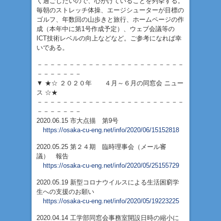
く過ごしたいので、心がけていることを列挙する。
毎朝のストレッチ体操、エージシューターが目標の
ゴルフ、年数回の山歩きと旅行、ホームページの作
成（本年中に第1号作成予定）、ウェブ会議等の
ICT技術レベルの向上などなど。ご参考になれば幸
いである。
－－－－－－－－－－－－－－－－－－－－－－－
－－－－－－－
▼ ★☆ ２０２０年 ４月～６月の同窓会 ニュー
ス ☆★
－－－－－－－－－－－－－－－－－－－－－－－
－－－－－－－
2020.06.15 市大点描 第9号
https://osaka-cu-eng.net/info/2020/06/15152818
2020.05.25 第２４期 臨時理事会（メール審
議） 報告
https://osaka-cu-eng.net/info/2020/05/25155729
2020.05.19 新型コロナウイルスによる生活困窮学
生への支援のお願い
https://osaka-cu-eng.net/info/2020/05/19223225
2020.04.14 工学部同窓会事務室開設日時の縮小に