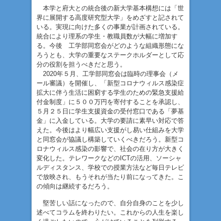
本学と府大との統合後の新大学基本構想には「世
界に展開する高度研究型大学」をめざすと記されて
いる。実現に向けた多くの事業が計画されている。
統合により理系の学生・教職員数が大幅に増加す
る。今後 工学部同窓会がどのような組織形態にな
ろうとも、大学の重要なステークホルダーとして応
分の役割を担うべきだと思う。
2020年５月、工学部同窓会は臨時の理事会（メ
ール審議）を開催し、「新型コロナウィルス感染症
拡大に伴う生活に困窮する学生のための緊急支援給
付金制度」に５００万円を寄付することを承認し、
５月２５日に学生支援資金の受付窓口である「夢基
金」に入金している。大学の要請に素早い対応で答
えた。今後はより幅広い支援がし易い仕組みを大学
と同窓会が協議し構築していくべきだろう。新型コ
ロナウィルス感染の影響で、社会の在り方が大きく
変化した。テレワークなどのICTの活用、ソーシャ
ルディスタンス、学校での授業方法など毎日テレビ
で放映され、もうそれが当たり前になってきた。こ
の傾向は継続するだろう。
堅苦しい話になったので、自分自身のことを少し
述べてコラムを終わりたい。これからの人生を楽し