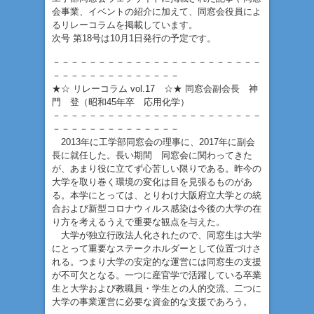
会事業、イベントの紹介に加えて、同窓会役員によ
るリレーコラムを掲載しています。
次号 第18号は10月1日発行の予定です。
－－－－－－－－－－－－－－－－－－－－－－－
－－－－－－－－－－－－－－
★☆ リレーコラム vol.17 ☆★ 同窓会副会長 神
門 登（昭和45年卒 応用化学）
－－－－－－－－－－－－－－－－－－－－－－－
－－－－－－－－－－－－－－
2013年に工学部同窓会の理事に、2017年に副会
長に就任した。長い期間 同窓会に関わってきた
が、あまり役に立てず心苦しい限りである。昨今の
大学を取り巻く環境の変化は目を見張るものがあ
る。本学にとっては、とりわけ大阪府立大学との統
合および新型コロナウィルス感染は今後の大学の在
り方を考えるうえで重要な観点を与えた。
大学が独立行政法人化されたので、同窓生は大学
にとって重要なステークホルダーとして位置づけさ
れる。つまり大学の安定的な運営には同窓生の支援
が不可欠となる。一つに産官学で活躍している卒業
生と大学および教職員・学生との人的交流、二つに
大学の事業運営に必要な資金的な支援であろう。