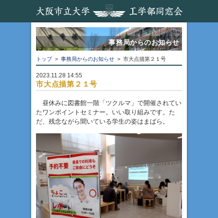
事務局からのお知らせ
トップ
>
事務局からのお知らせ
> 市大点描第２１号
2023.11.28 14:55
市大点描第２１号
昼休みに図書館一階「ツクルマ」で開催されてい
たワンポイントセミナー。いい取り組みです。た
だ、残念ながら聞いている学生の姿はまばら。