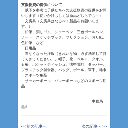
支援物資の提供について
以下を参考に子供たちへの支援物資の提供をお願
いします（使いかけもしくは新品どちらでも可）
・文房具（文房具はなるべく新品をお願いしま
す。）
鉛筆、消しゴム、シャーペン、三色ボールペン、
ノート、スケッチブック、フリクション、おり紙、
色鉛筆 など
・日用品
着なくなった洋服（きれいな物 必ず洗濯して持
ってきてください）、帽子、靴、ベルト、タオル、
石鹸、ポケットティッシュ、懐中電灯、タッパー、
プラスチック製食器、バッグ、ボール、軍手、雑巾
・スポーツ用品
サッカーボール、バレーボールなどのスポーツ用
品
事務局
黒山
<< 前の記事へ
次の記事へ >>