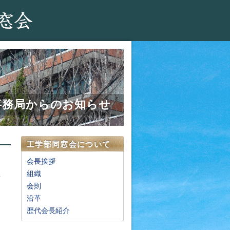
事務局からのお知らせ
工学部同窓会について
会長挨拶
組織
会則
沿革
歴代会長紹介