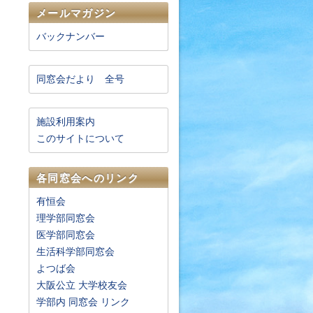
メールマガジン
バックナンバー
同窓会だより 全号
施設利用案内
このサイトについて
各同窓会へのリンク
有恒会
理学部同窓会
医学部同窓会
生活科学部同窓会
よつば会
大阪公立 大学校友会
学部内 同窓会 リンク