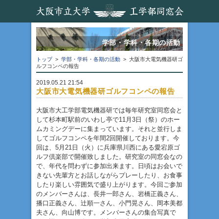
学部・学科・各期の活動
トップ
>
学部・学科・各期の活動
> 大阪市大電気機器研ゴ
ルフコンペの報告
2019.05.21 21:54
大阪市大電気機器研ゴルフコンペの報告
大阪市大工学部電気機器研では毎年研究室同窓会と
して杉本町駅前のいわし亭で11月3日（祭）のホー
ムカミングデーに集まっています。それと並行しま
してゴルフコンペを年間2回開催しております。今
回は、5月21日（火）に兵庫県川西にある愛宕原ゴ
ルフ倶楽部で開催致しました。研究室の同窓会なの
で、年代を問わずに参加出来ます。日頃はお会いで
きない先輩方とお話しながらプレーしたり、お食事
したり楽しい雰囲気で盛り上がります。今回ご参加
のメンバーさんは、長井一郎さん、岩橋正義さん、
播口正義さん、辻順一さん、小門晃さん、岡本美都
夫さん、向山博です。メンバーさんの集合写真で