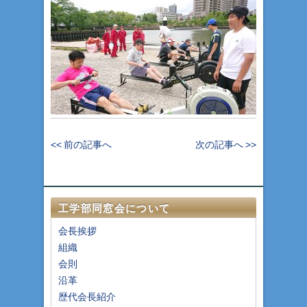
<< 前の記事へ
次の記事へ >>
工学部同窓会について
会長挨拶
組織
会則
沿革
歴代会長紹介