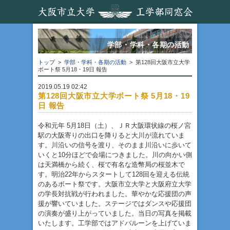
学部・学科・各期の活動
トップ
>
学部・学科・各期の活動
> 第128回大阪市立大学
ボート祭 5月18・19日 報告
2019.05.19 02:42
第128回大阪市立大学ボート祭 5月18・19
日 報告
令和元年 5月18日（土）、ＪＲ大阪環状線の桜ノ宮
駅の大阪寄りの出口を降りると大川が流れていま
す。川沿いの信号を渡り、そのまま川沿いに歩いて
いくと10分ほどで会場につきました。川の向かい側
は天満橋から続く、桜で有名な造幣局の桜並木で
す。明治22年からスタートして128回を迎える伝統
のあるボート祭です。大阪市立大学と大阪府立大学
の学長対抗戦が行われました。華やかな応援団の声
援が響いていました。ステージではダンスや応援団
の演奏が盛り上がっていました。当日の写真を掲載
いたします。工学部ではアドバルーンを上げていま