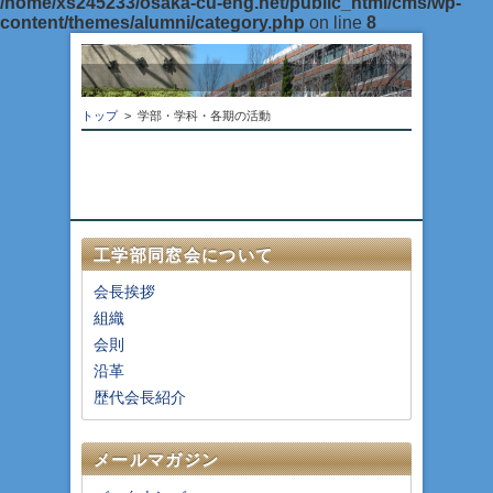
/home/xs245233/osaka-cu-eng.net/public_html/cms/wp-
content/themes/alumni/category.php
on line
8
トップ
> 学部・学科・各期の活動
工学部同窓会について
会長挨拶
組織
会則
沿革
歴代会長紹介
メールマガジン